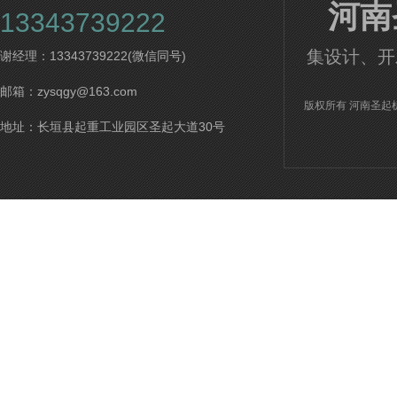
河南
13343739222
集设计、开
谢经理：13343739222(微信同号)
邮箱：zysqgy@163.com
版权所有 河南圣起
地址：长垣县起重工业园区圣起大道30号