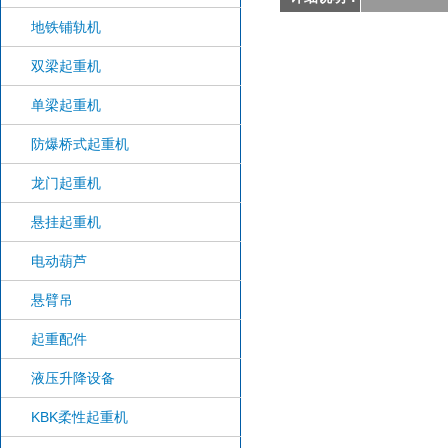
地铁铺轨机
双梁起重机
单梁起重机
防爆桥式起重机
龙门起重机
悬挂起重机
电动葫芦
悬臂吊
起重配件
液压升降设备
KBK柔性起重机