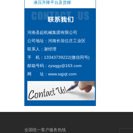
液压升降平台及货梯
河南圣起机械集团有限公司
公司地址：河南长垣位庄工业区
联系人：谢经理
手 机：13343739222(微信同号)
邮箱号码：zysqgy@163.com
网 址：www.sqjxjt.com
全国统一客户服务热线