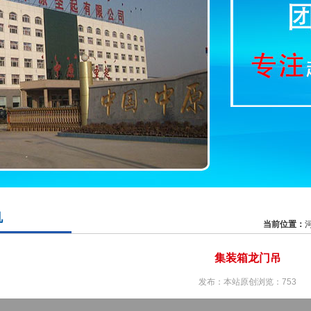
机
当前位置：
集装箱龙门吊
发布：本站原创浏览：
753