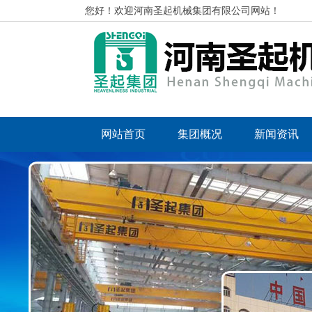
您好！欢迎河南圣起机械集团有限公司网站！
网站首页
集团概况
新闻资讯