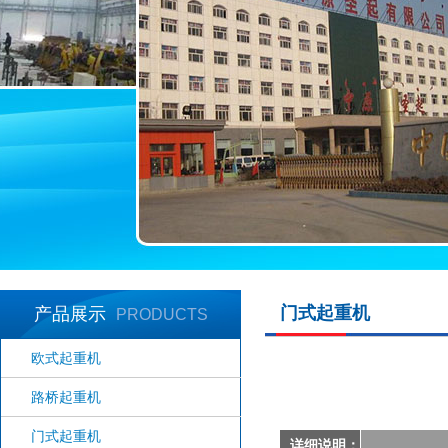
门式起重机
产品展示
PRODUCTS
欧式起重机
路桥起重机
门式起重机
详细说明：