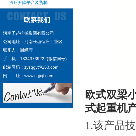
液压升降平台及货梯
河南圣起机械集团有限公司
公司地址：河南长垣位庄工业区
联系人：谢经理
手 机：13343739222(微信同号)
邮箱号码：zysqgy@163.com
网 址：www.sqjxjt.com
欧式双梁
式起重机
1.该产品