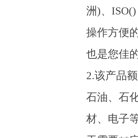
洲)、IS
操作方便
也是您佳
2.该产品
石油、石
材、电子