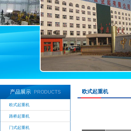
欧式起重机
产品展示
PRODUCTS
欧式起重机
路桥起重机
门式起重机