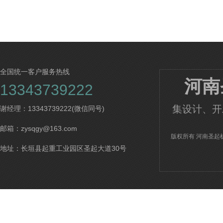
全国统一客户服务热线
河南
13343739222
集设计、开
谢经理：13343739222(微信同号)
邮箱：zysqgy@163.com
版权所有 河南圣起
地址：长垣县起重工业园区圣起大道30号