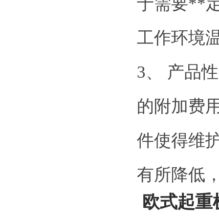
于需要*
工作环境温度
3、 产品
的附加费
件使得维护
有所降低
欧式起重