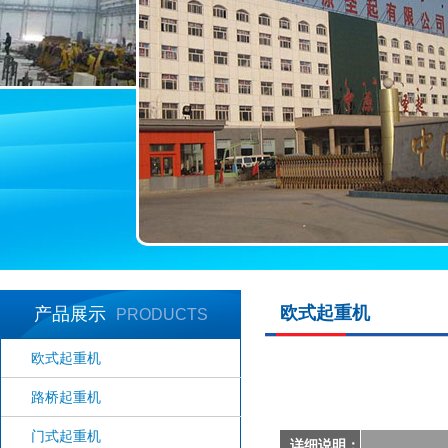
欧式起重机
产品展示
PRODUCTS
欧式起重机
路桥起重机
门式起重机
详细说明：