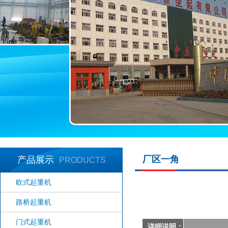
厂区一角
产品展示
PRODUCTS
欧式起重机
路桥起重机
门式起重机
详细说明：