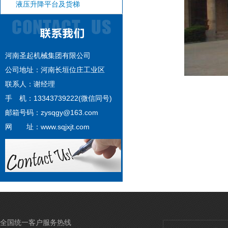
液压升降平台及货梯
河南圣起机械集团有限公司
公司地址：河南长垣位庄工业区
联系人：谢经理
手 机：13343739222(微信同号)
邮箱号码：zysqgy@163.com
网 址：www.sqjxjt.com
全国统一客户服务热线