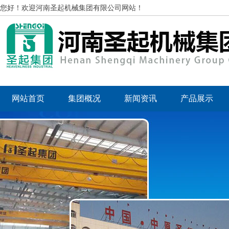
您好！欢迎河南圣起机械集团有限公司网站！
网站首页
集团概况
新闻资讯
产品展示