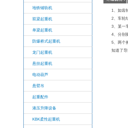
地铁铺轨机
1、如齿轮
2、车轮结
双梁起重机
3、某一车
单梁起重机
4、分别驱
防爆桥式起重机
5、两个抱
知道了导致双
龙门起重机
悬挂起重机
电动葫芦
悬臂吊
起重配件
液压升降设备
KBK柔性起重机