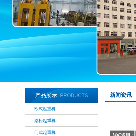
新闻资讯
产品展示
PRODUCTS
欧式起重机
路桥起重机
门式起重机
详细说明：