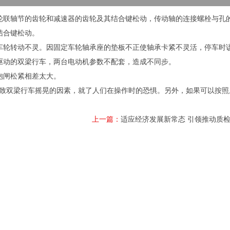
联轴节的齿轮和减速器的齿轮及其结合键松动，传动轴的连接螺栓与孔的
合键松动。
轮转动不灵。因固定车轮轴承座的垫板不正使轴承卡紧不灵活，停车时
动的双梁行车，两台电动机参数不配套，造成不同步。
闸松紧相差太大。
梁行车摇晃的因素，就了人们在操作时的恐惧。另外，如果可以按照上
上一篇：
适应经济​发展新常态 引领推动质