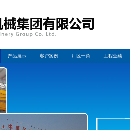
产品展示
客户案例
厂区一角
工程业绩