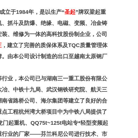
立于1984年，是以生产“
圣起
”牌双梁起重
机、抓斗及防爆、绝缘、电磁、变频、冶金铸
安装、维修为一体的高科技股份制企业，公司
证
，建立了完善的质保体系及TQC质量管理体
牌。由本公司设计制造的出口至越南太原钢厂
行业，本公司已与湖南三一重工股份有限公
六冶、中铁十九局、武汉钢铁研究院、航天三
湖南省路桥公司、海尔集团等建立了良好的合
家重点工程杭州湾大桥项目中为中铁八局提供了
龙门起重机、QQ75t~125t电站专*轻型变频起
重行业的厂家——芬兰科尼公司进行技术、市