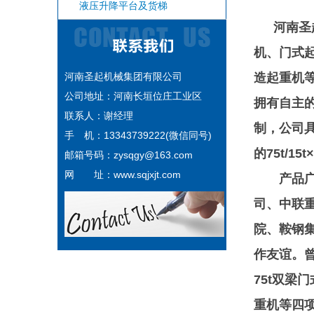
液压升降平台及货梯
河
南圣
机、门式
河南圣起机械集团有限公司
造起重机
公司地址：河南长垣位庄工业区
拥有自主
联系人：谢经理
制，公司
手 机：13343739222(微信同号)
的75t/
邮箱号码：zysqgy@163.com
网 址：www.sqjxjt.com
产品广泛
司、中联
院、鞍钢
作友谊。
75t双梁门
重机等四