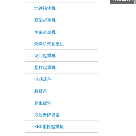
地铁铺轨机
双梁起重机
单梁起重机
防爆桥式起重机
龙门起重机
悬挂起重机
电动葫芦
悬臂吊
起重配件
液压升降设备
KBK柔性起重机